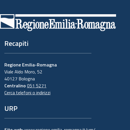
Piè
di
pagina
Recapiti
Regione Emilia-Romagna
Viale Aldo Moro, 52
40127 Bologna
Centralino
051 5271
Cerca telefoni o indirizzi
URP
Sito web:
www.regione.emilia-romagna.it/urp/