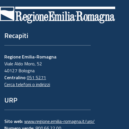
di
pagina
Recapiti
Regione Emilia-Romagna
Viale Aldo Moro, 52
40127 Bologna
Centralino
051 5271
Cerca telefoni o indirizzi
URP
Sito web:
www.regione.emilia-romagna.it/urp/
Numero verde:
800.66.22.00