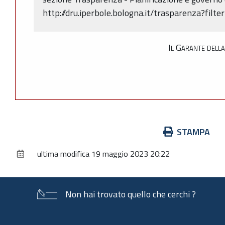
http://dru.iperbole.bologna.it/trasparenza?filt
Il Garante dell
Azioni
STAMPA
sul
ultima modifica
19 maggio 2023 20:22
documento
Non hai trovato quello che cerchi ?
Piè