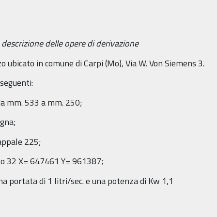
 descrizione delle opere di derivazione
zo ubicato in comune di Carpi (Mo), Via W. Von Siemens 3.
 seguenti:
 da mm. 533 a mm. 250;
agna;
mappale 225;
fuso 32 X= 647461 Y= 961387;
portata di 1 litri/sec. e una potenza di Kw 1,1