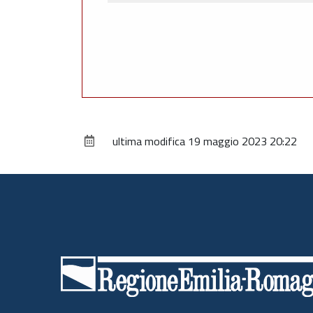
ultima modifica
19 maggio 2023 20:22
Piè
di
pagina