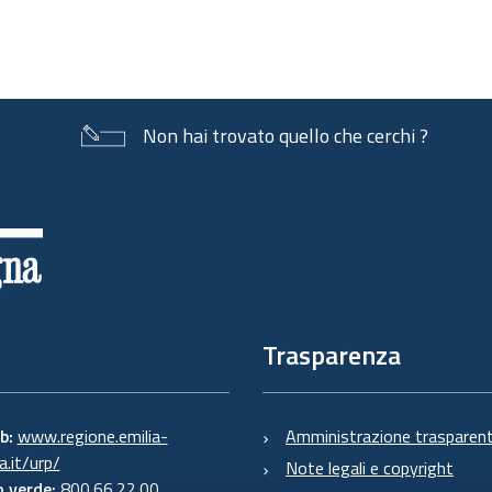
Non hai trovato quello che cerchi ?
Trasparenza
eb:
www.regione.emilia-
Amministrazione trasparen
.it/urp/
Note legali e copyright
 verde:
800.66.22.00