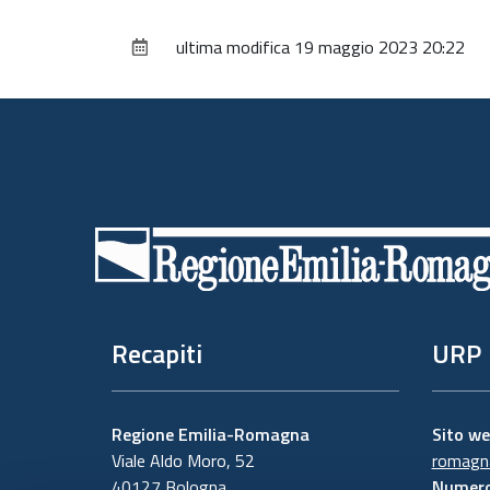
ultima modifica
19 maggio 2023 20:22
Piè
di
pagina
Recapiti
URP
Regione Emilia-Romagna
Sito w
Viale Aldo Moro, 52
romagna
40127 Bologna
Numero