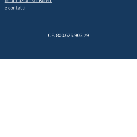
Informazioni sul Burert
e contatti
C.F. 800.625.903.79