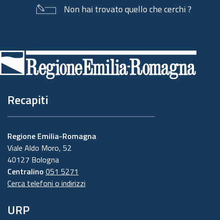
Non hai trovato quello che cerchi ?
Piè
di
pagina
Recapiti
Regione Emilia-Romagna
Viale Aldo Moro, 52
40127 Bologna
Centralino
051 5271
Cerca telefoni o indirizzi
URP