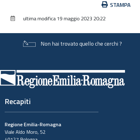
Azioni
STAMPA
sul
ultima modifica
19 maggio 2023 20:22
documento
Non hai trovato quello che cerchi ?
Piè
di
pagina
Recapiti
Regione Emilia-Romagna
Viale Aldo Moro, 52
40127 Bologna