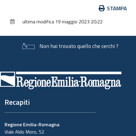
Azioni
STAMPA
sul
ultima modifica
19 maggio 2023 20:22
documento
Non hai trovato quello che cerchi ?
Piè
di
pagina
Recapiti
Regione Emilia-Romagna
Viale Aldo Moro, 52