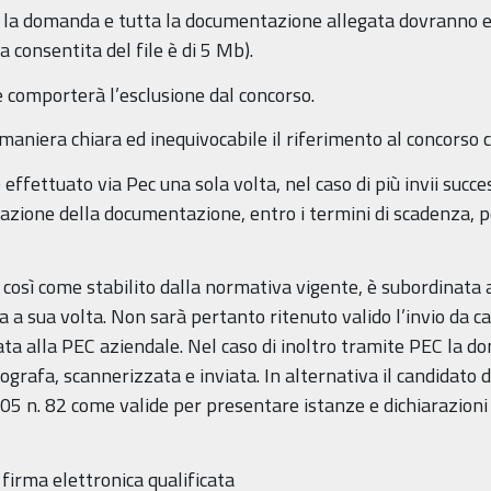
so la domanda e tutta la documentazione allegata dovranno e
consentita del file è di 5 Mb).
ne comporterà l’esclusione dal concorso.
 maniera chiara ed inequivocabile il riferimento al concorso c
ffettuato via Pec una sola volta, nel caso di più invii succes
grazione della documentazione, entro i termini di scadenza, 
io, così come stabilito dalla normativa vigente, è subordinata a
ta a sua volta. Non sarà pertanto ritenuto valido l’invio da c
ata alla PEC aziendale. Nel caso di inoltro tramite PEC la 
grafa, scannerizzata e inviata. In alternativa il candidato 
005 n. 82 come valide per presentare istanze e dichiarazion
 firma elettronica qualificata