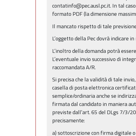
contatinfo@pec.ausl.pc.it. In tal ca
formato PDF (la dimensione massima 
Il mancato rispetto di tale previsio
L’oggetto della Pec dovrà indicare in
L’inoltro della domanda potrà essere e
L’eventuale invio successivo di inte
raccomandata A/R.
Si precisa che la validità di tale inv
casella di posta elettronica certifica
semplice/ordinaria anche se indirizz
firmata dal candidato in maniera auto
previste dall’art. 65 del DLgs 7/3/2
precisamente:
a) sottoscrizione con firma digitale o