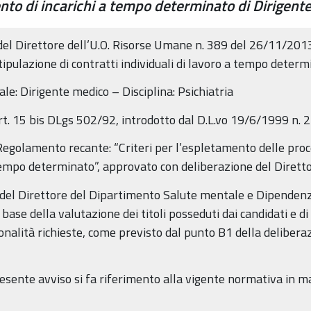
nto di incarichi a tempo determinato di Dirigente
del Direttore dell’U.O. Risorse Umane n. 389 del 26/11/2013
tipulazione di contratti individuali di lavoro a tempo determ
ale: Dirigente medico – Disciplina: Psichiatria
art. 15 bis DLgs 502/92, introdotto dal D.L.vo 19/6/1999 n. 2
 Regolamento recante: “Criteri per l’espletamento delle proc
 tempo determinato”, approvato con deliberazione del Dirett
so del Direttore del Dipartimento Salute mentale e Dipendenz
ase della valutazione dei titoli posseduti dai candidati e di u
onalità richieste, come previsto dal punto B1 della deliber
esente avviso si fa riferimento alla vigente normativa in ma