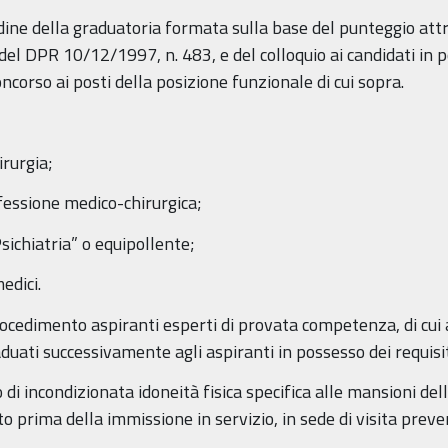
dine della graduatoria formata sulla base del punteggio attri
7 del DPR 10/12/1997, n. 483, e del colloquio ai candidati in p
ncorso ai posti della posizione funzionale di cui sopra.
irurgia;
ofessione medico-chirurgica;
Psichiatria” o equipollente;
edici.
cedimento aspiranti esperti di provata competenza, di cui a
uati successivamente agli aspiranti in possesso dei requisiti
di incondizionata idoneità fisica specifica alle mansioni del
 prima della immissione in servizio, in sede di visita preve