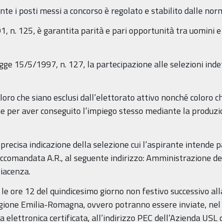
nte i posti messi a concorso è regolato e stabilito dalle norm
, n. 125, è garantita parità e pari opportunità tra uomini e 
legge 15/5/1997, n. 127, la partecipazione alle selezioni in
ro che siano esclusi dall’elettorato attivo nonché coloro ch
per aver conseguito l’impiego stesso mediante la produzion
precisa indicazione della selezione cui l’aspirante intende 
ccomandata A.R., al seguente indirizzo: Amministrazione del
Piacenza.
 ore 12 del quindicesimo giorno non festivo successivo all
egione Emilia-Romagna, ovvero potranno essere inviate, nel r
a elettronica certificata, all’indirizzo PEC dell’Azienda USL 