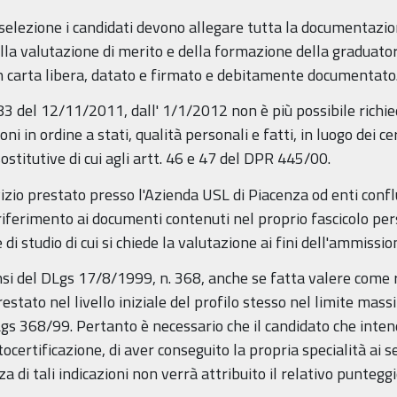
elezione i candidati devono allegare tutta la documentazione
lla valutazione di merito e della formazione della graduator
n carta libera, datato e firmato e debitamente documentato
 183 del 12/11/2011, dall' 1/1/2012 non è più possibile richie
i in ordine a stati, qualità personali e fatti, in luogo dei ce
ostitutive di cui agli artt. 46 e 47 del DPR 445/00.
vizio prestato presso l'Azienda USL di Piacenza od enti conflui
riferimento ai documenti contenuti nel proprio fascicolo per
 e di studio di cui si chiede la valutazione ai fini dell'ammiss
nsi del DLgs 17/8/1999, n. 368, anche se fatta valere come 
prestato nel livello iniziale del profilo stesso nel limite mass
Lgs 368/99. Pertanto è necessario che il candidato che intend
tocertificazione, di aver conseguito la propria specialità ai
 di tali indicazioni non verrà attribuito il relativo punteggi