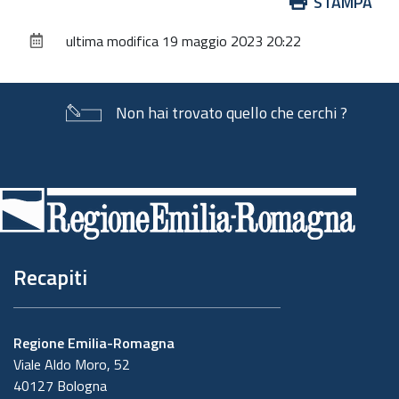
Azioni
STAMPA
sul
ultima modifica
19 maggio 2023 20:22
documento
Non hai trovato quello che cerchi ?
Piè
di
pagina
Recapiti
Regione Emilia-Romagna
Viale Aldo Moro, 52
40127 Bologna