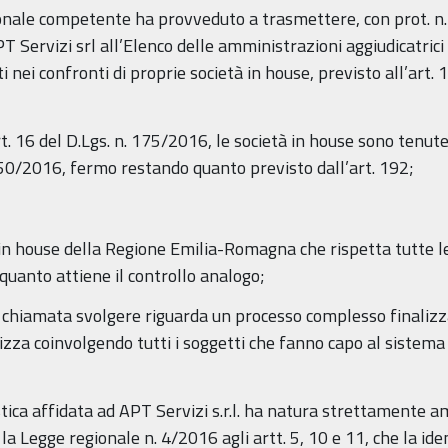
gionale competente ha provveduto a trasmettere, con prot. n
APT Servizi srl all’Elenco delle amministrazioni aggiudicatrici
nei confronti di proprie società in house, previsto all’art.
t. 16 del D.Lgs. n. 175/2016, le società in house sono tenute
. 50/2016, fermo restando quanto previsto dall’art. 192;
o in house della Regione Emilia-Romagna che rispetta tutte le 
 quanto attiene il controllo analogo;
l. è chiamata svolgere riguarda un processo complesso finaliz
za coinvolgendo tutti i soggetti che fanno capo al sistema t
tica affidata ad APT Servizi s.r.l. ha natura strettamente a
la Legge regionale n. 4/2016 agli artt. 5, 10 e 11, che la i