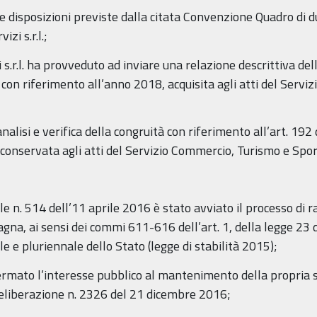
 disposizioni previste dalla citata Convenzione Quadro di d
i s.r.l.;
s.r.l. ha provveduto ad inviare una relazione descrittiva delle 
con riferimento all’anno 2018, acquisita agli atti del Serv
nalisi e verifica della congruità con riferimento all’art. 192 
nservata agli atti del Servizio Commercio, Turismo e Spor
le n. 514 dell’11 aprile 2016 è stato avviato il processo di 
gna, ai sensi dei commi 611-616 dell’art. 1, della legge 23
e e pluriennale dello Stato (legge di stabilità 2015);
ermato l’interesse pubblico al mantenimento della propria so
deliberazione n. 2326 del 21 dicembre 2016;