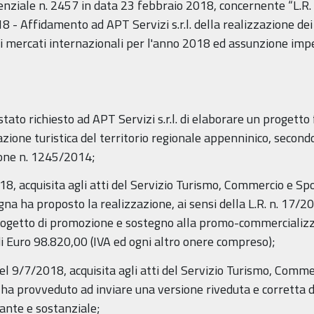
enziale n. 2457 in data 23 febbraio 2018, concernente “L.R. 
- Affidamento ad APT Servizi s.r.l. della realizzazione de
 i mercati internazionali per l'anno 2018 ed assunzione impe
ato richiesto ad APT Servizi s.r.l. di elaborare un progetto
ne turistica del territorio regionale appenninico, secondo l
zione n. 1245/2014;
18, acquisita agli atti del Servizio Turismo, Commercio e Sp
na ha proposto la realizzazione, ai sensi della L.R. n. 17/20
rogetto di promozione e sostegno alla promo-commercializza
i Euro 98.820,00 (IVA ed ogni altro onere compreso);
del 9/7/2018, acquisita agli atti del Servizio Turismo, Com
ha provveduto ad inviare una versione riveduta e corretta de
ante e sostanziale;