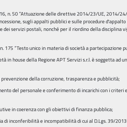
e 2016, n. 50 “Attuazione delle direttive 2014/23/UE, 2014/
oncessione, sugli appalti pubblici e sulle procedure d'appalto 
 e dei servizi postali, nonché per il riordino della disciplina 
, n. 175 “Testo unico in materia di società a partecipazione p
tà in house della Regione APT Servizi s.r.l. è soggetta ad una p
di prevenzione della corruzione, trasparenza e pubblicità;
ento del personale e conferimento di incarichi con i criteri e
tive in coerenza con gli obiettivi di finanza pubblica;
a di inconferibilità e incompatibilità di cui al D.Lgs. 39/2013