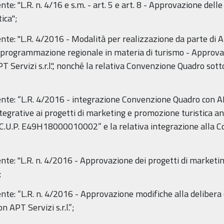
te: "L.R. n. 4/16 e s.m. - art. 5 e art. 8 - Approvazione del
ica";
e: "L.R. 4/2016 - Modalità per realizzazione da parte di APT 
a programmazione regionale in materia di turismo - Approv
 Servizi s.r.l.", nonché la relativa Convenzione Quadro sotto
nte: “L.R. 4/2016 - integrazione Convenzione Quadro con APT
egrative ai progetti di marketing e promozione turistica 
C.U.P. E49H18000010002” e la relativa integrazione alla C
nte: "L.R. n. 4/2016 - Approvazione dei progetti di marketi
;
nte: “L.R. n. 4/2016 - Approvazione modifiche alla delibera
APT Servizi s.r.l.”;