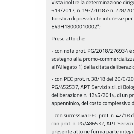
Vista inoltre la determinazione dirig
613/2017, n. 193/2018 e n. 228/2018 
turistica di prevalente interesse per
E49H18000010002”;
Preso atto che:
- con nota prot. PG/2018/276934 è st
sostegno alla promo-commercializzazio
all'Allegato 1) della citata delibera
- con PEC prot. n. 38/18 del 20/6/20
PG/452537, APT Servizi s.r.l. di Bolog
deliberazione n. 1245/2014, di un p
appenninico, del costo complessivo d
- con successiva PEC prot. n. 42/18 
con prot. n. PG/486532, APT Servizi 
presente atto ne forma parte integr