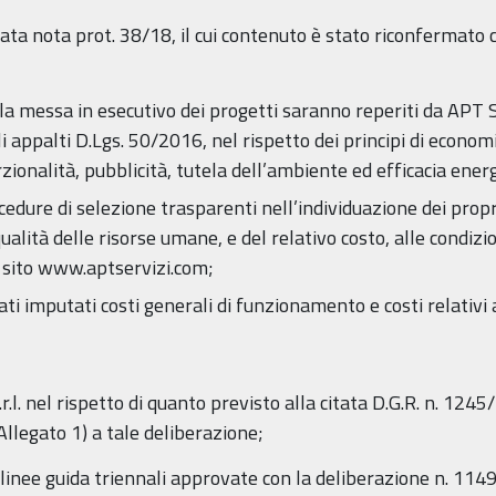
tata nota prot. 38/18, il cui contenuto è stato riconfermato 
alla messa in esecutivo dei progetti saranno reperiti da APT S
 appalti D.Lgs. 50/2016, nel rispetto dei principi di economici
onalità, pubblicità, tutela dell’ambiente ed efficacia energ
edure di selezione trasparenti nell’individuazione dei propri
ualità delle risorse umane, e del relativo costo, alle condizi
 sito www.aptservizi.com;
ti imputati costi generali di funzionamento e costi relativi
.l. nel rispetto di quanto previsto alla citata D.G.R. n. 1245
l'Allegato 1) a tale deliberazione;
e linee guida triennali approvate con la deliberazione n. 11