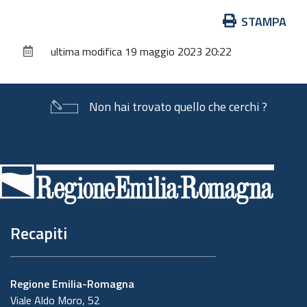
Azioni
STAMPA
sul
ultima modifica
19 maggio 2023 20:22
documento
Non hai trovato quello che cerchi ?
Piè
di
pagina
Recapiti
Regione Emilia-Romagna
Viale Aldo Moro, 52