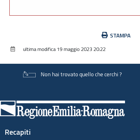
Azioni
STAMPA
sul
ultima modifica
19 maggio 2023 20:22
documento
Non hai trovato quello che cerchi ?
Piè
di
pagina
Recapiti