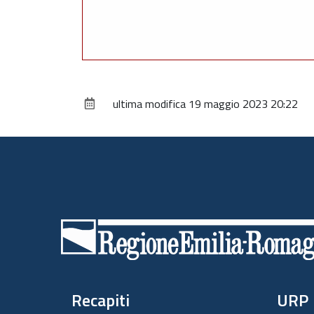
ultima modifica
19 maggio 2023 20:22
Piè
di
pagina
Recapiti
URP