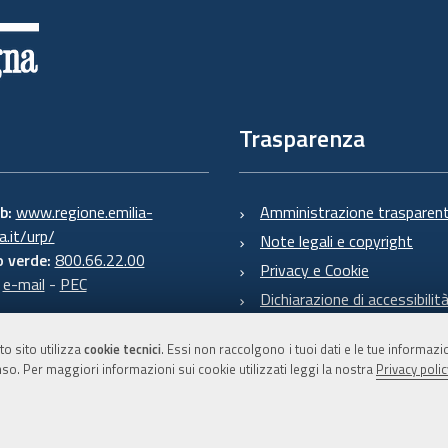
Trasparenza
eb:
www.regione.emilia-
Amministrazione trasparen
.it/urp/
Note legali e copyright
 verde:
800.66.22.00
Privacy e Cookie
:
e-mail
-
PEC
Dichiarazione di accessibilit
to sito utilizza
cookie tecnici
. Essi non raccolgono i tuoi dati e le tue informaz
so. Per maggiori informazioni sui cookie utilizzati leggi la nostra
Privacy polic
C.F. 800.625.903.79