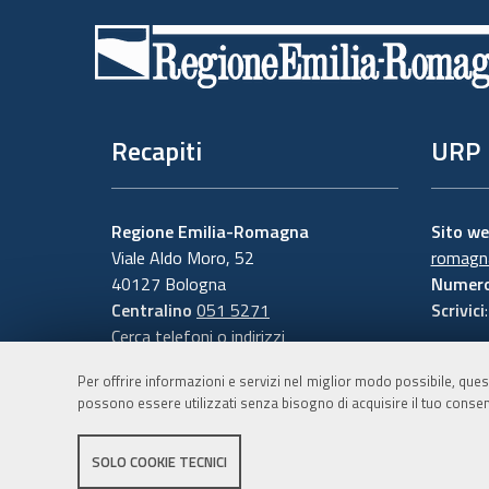
di
pagina
Recapiti
URP
Regione Emilia-Romagna
Sito w
Viale Aldo Moro, 52
romagna
40127 Bologna
Numero
Centralino
051 5271
Scrivici
Cerca telefoni o indirizzi
Per offrire informazioni e servizi nel miglior modo possibile, ques
possono essere utilizzati senza bisogno di acquisire il tuo consen
SOLO COOKIE TECNICI