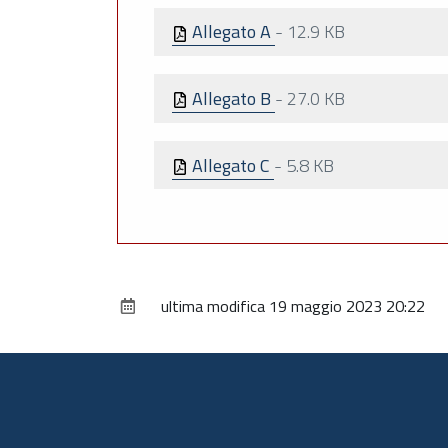
Allegato A
-
12.9 KB
Allegato B
-
27.0 KB
Allegato C
-
5.8 KB
ultima modifica
19 maggio 2023 20:22
Piè