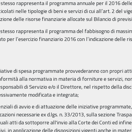
 stesso rappresenta il programma annuale per il 2016 delle a
ticolati nelle tipologie di beni e servizi di cui all’art. 2 del v
azione delle risorse finanziarie allocate sul Bilancio di pre
o stesso rappresenta il programma del fabbisogno di massima
uto per l’esercizio finanziario 2016 con l’indicazione delle ri
iniziative di spesa programmate provvederanno con propri att
onformità alla normativa in materia di forniture e servizi, n
sponsabili di Servizio e/o il Direttore, nel rispetto della di
ssivamente modificata e integrata;
nziali di avvio e di attuazione delle iniziative programmate, 
azioni necessarie ex d.lgs. n. 33/2013, sulla sezione Traspar
ali atti da sottoporre all'invio alla Corte dei Conti ed infine
 in applicazione delle disposizioni vigenti anche in materia