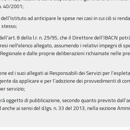
 n. 40/2001;
ll’Istituto ad anticipare le spese nei casi in cui ciò si renda 
 stesso;
ell’art. 8 della l.r. n. 29/95, che il Direttore dell’IBACN pot
si nell'elenco allegato, assumendo i relativi impegni di spesa
a Regionale e dalle proprie deliberazioni richiamate nelle p
ne ed i suoi allegati ai Responsabili dei Servizi per l’esple
igente da applicare e per l’adozione dei provvedimenti di co
er servizio;
arà oggetto di pubblicazione, secondo quanto previsto dall’art
 anche ai sensi del d.lgs. n. 33 del 2013, nella sezione Amm