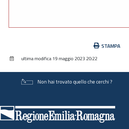
Azioni
STAMPA
sul
ultima modifica
19 maggio 2023 20:22
documento
Non hai trovato quello che cerchi ?
Piè
di
pagina