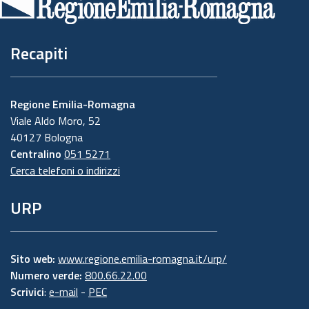
pagina
Recapiti
Regione Emilia-Romagna
Viale Aldo Moro, 52
40127 Bologna
Centralino
051 5271
Cerca telefoni o indirizzi
URP
Sito web:
www.regione.emilia-romagna.it/urp/
Numero verde:
800.66.22.00
Scrivici
:
e-mail
-
PEC