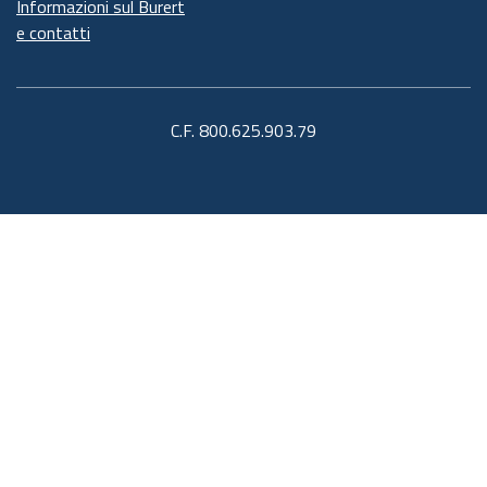
Informazioni sul Burert
e contatti
C.F. 800.625.903.79