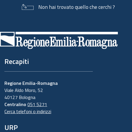
Non hai trovato quello che cerchi ?
Piè
di
pagina
Recapiti
Regione Emilia-Romagna
Viale Aldo Moro, 52
40127 Bologna
Centralino
051 5271
Cerca telefoni o indirizzi
URP