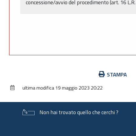
concessione/avvio del procedimento (art. 16 L.R.
Azioni
STAMPA
sul
ultima modifica
19 maggio 2023 20:22
documento
Non hai trovato quello che cerchi ?
Piè