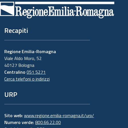
di
pagina
Recapiti
Regione Emilia-Romagna
Viale Aldo Moro, 52
40127 Bologna
Centralino
051 5271
Cerca telefoni o indirizzi
URP
Sito web:
www.regione.emilia-romagna.it/urp/
Numero verde:
800.66.22.00