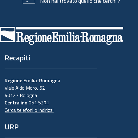
Non hai trovato quello che cerchi ?
Piè
di
pagina
Recapiti
Regione Emilia-Romagna
Viale Aldo Moro, 52
40127 Bologna
Centralino
051 5271
Cerca telefoni o indirizzi
URP