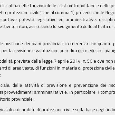
disciplina delle funzioni delle città metropolitane e delle pr
ella protezione civile”, che al comma 1) prevede che le Reg
rispettive potestà legislative ed amministrative, discipli
ttivi territori, assicurando lo svolgimento delle attività di pr
edisposizione dei piani provinciali, in coerenza con quanto 
 per la revisione e valutazione periodica dei medesimi piani
modalità previste dalla legge 7 aprile 2014, n. 56 e ove non
 enti di area vasta, di funzioni in materia di protezione civil
:
ciale, delle attività di previsione e prevenzione dei ris
i provvedimenti amministrativi e, in particolare, i compiti 
itorio provinciale;
nciali e di ambito di protezione civile sulla base degli indiriz