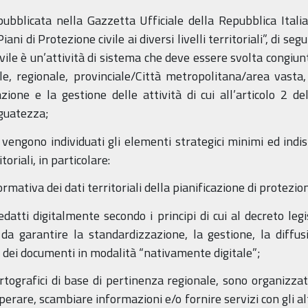
ubblicata nella Gazzetta Ufficiale della Repubblica Italia
ani di Protezione civile ai diversi livelli territoriali”, di se
civile è un’attività di sistema che deve essere svolta congi
ionale, regionale, provinciale/Città metropolitana/area vasta
one e la gestione delle attività di cui all’articolo 2 del
eguatezza;
 vengono individuati gli elementi strategici minimi ed indis
itoriali, in particolare:
rmativa dei dati territoriali della pianificazione di protezion
redatti digitalmente secondo i principi di cui al decreto le
 da garantire la standardizzazione, la gestione, la diffus
 dei documenti in modalità “nativamente digitale”;
artografici di base di pertinenza regionale, sono organizzat
perare, scambiare informazioni e/o fornire servizi con gli alt