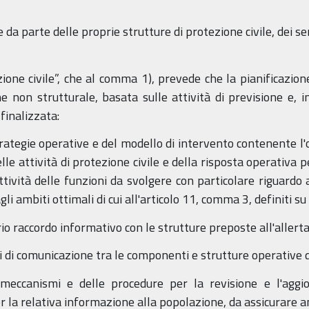
 da parte delle proprie strutture di protezione civile, dei se
ione civile”, che al comma 1), prevede che la pianificazione d
one non strutturale, basata sulle attività di previsione e, in
 finalizzata:
strategie operative e del modello di intervento contenente l
le attività di protezione civile e della risposta operativa p
ttività delle funzioni da svolgere con particolare riguardo a
agli ambiti ottimali di cui all'articolo 11, comma 3, definiti s
ario raccordo informativo con le strutture preposte all'aller
ussi di comunicazione tra le componenti e strutture operative
 meccanismi e delle procedure per la revisione e l'aggi
er la relativa informazione alla popolazione, da assicurare a