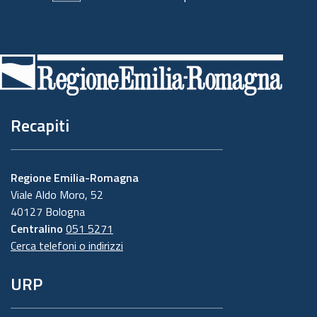
Piè
di
pagina
Recapiti
Regione Emilia-Romagna
Viale Aldo Moro, 52
40127 Bologna
Centralino
051 5271
Cerca telefoni o indirizzi
URP