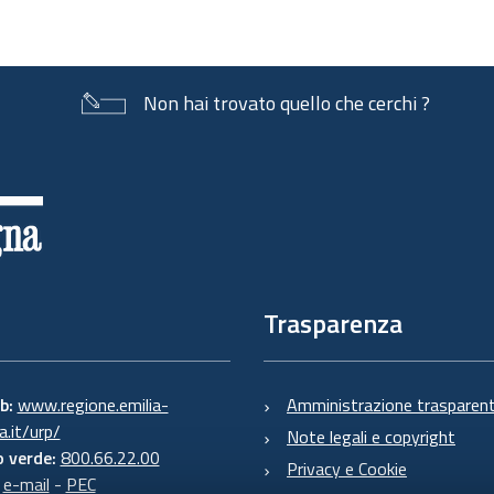
Non hai trovato quello che cerchi ?
Trasparenza
eb:
www.regione.emilia-
Amministrazione trasparen
.it/urp/
Note legali e copyright
 verde:
800.66.22.00
Privacy e Cookie
:
e-mail
-
PEC