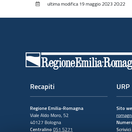
ultima modifica
19 maggio 2023 20:22
Piè
di
pagina
Recapiti
URP
Regione Emilia-Romagna
Sito w
Viale Aldo Moro, 52
romagna
40127 Bologna
Numero
Centralino
051 5271
Scrivici