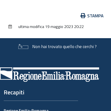
Azioni
STAMPA
sul
ultima modifica
19 maggio 2023 20:22
documento
Non hai trovato quello che cerchi ?
Piè
di
pagina
Recapiti
Regione Emilia-Romagna