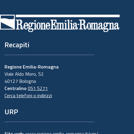
Piè
di
pagina
Recapiti
Regione Emilia-Romagna
Viale Aldo Moro, 52
40127 Bologna
Centralino
051 5271
Cerca telefoni o indirizzi
URP
Sito web:
www.regione.emilia-romagna.it/urp/