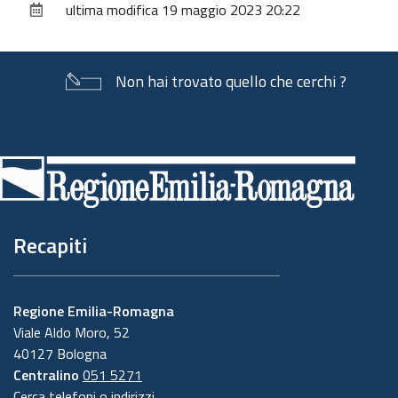
ultima modifica
19 maggio 2023 20:22
documento
Non hai trovato quello che cerchi ?
Piè
di
pagina
Recapiti
Regione Emilia-Romagna
Viale Aldo Moro, 52
40127 Bologna
Centralino
051 5271
Cerca telefoni o indirizzi