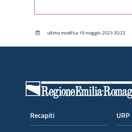
ultima modifica
19 maggio 2023 20:22
Piè
di
pagina
Recapiti
URP