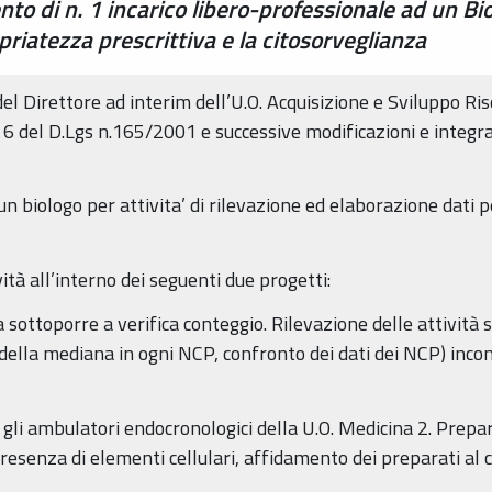
to di n. 1 incarico libero-professionale ad un Bio
priatezza prescrittiva e la citosorveglianza
el Direttore ad interim dell’U.O. Acquisizione e Sviluppo R
a 6 del D.Lgs n.165/2001 e successive modificazioni e integr
un biologo per attivita’ di rilevazione ed elaborazione dati 
ità all’interno dei seguenti due progetti:
 sottoporre a verifica conteggio. Rilevazione delle attività 
 della mediana in ogni NCP, confronto dei dati dei NCP) incon
o gli ambulatori endocronologici della U.O. Medicina 2. Prepa
resenza di elementi cellulari, affidamento dei preparati al 