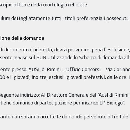
copio ottico e della morfologia cellulare.
um dettagliatamente tutti i titoli preferenziali posseduti. In
zione della domanda
i documento di identità, dovrà pervenire, pena l’esclusione,
resente avviso sul BUR Utilizzando lo Schema di domanda al
nte presso: AUSL di Rimini – Ufficio Concorsi – Via Coriano,
0 e il giovedì, inoltre, esclusi i giovedì prefestivi, dalle ore 
seguente indirizzo: Al Direttore Generale dell’Ausl di Rimini
ntiene domanda di partecipazione per incarico LP Biologo”.
rtanto non saranno accolte le domande pervenute oltre tale