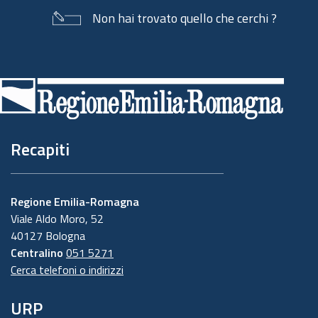
Non hai trovato quello che cerchi ?
Piè
di
pagina
Recapiti
Regione Emilia-Romagna
Viale Aldo Moro, 52
40127 Bologna
Centralino
051 5271
Cerca telefoni o indirizzi
URP