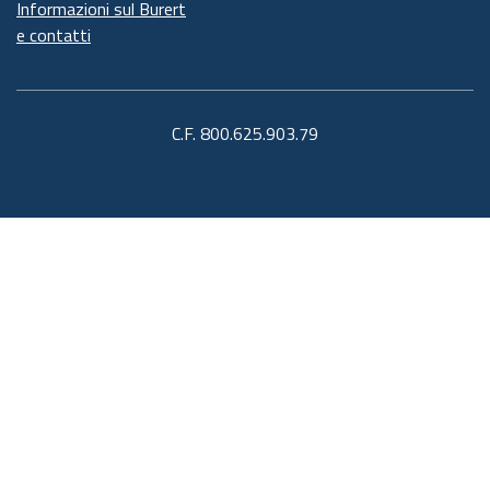
Informazioni sul Burert
e contatti
C.F. 800.625.903.79