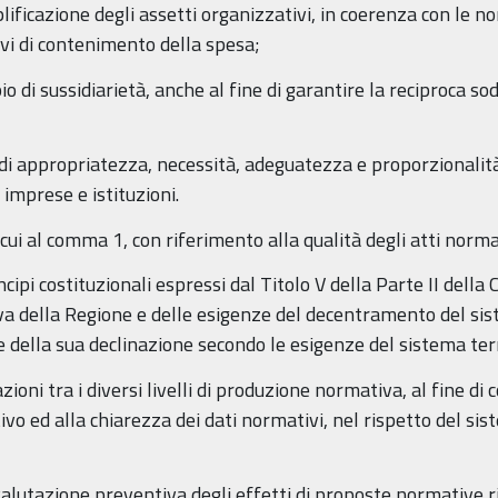
ificazione degli assetti organizzativi, in coerenza con le no
tivi di contenimento della spesa;
io di sussidiarietà, anche al fine di garantire la reciproca s
i di appropriatezza, necessità, adeguatezza e proporzionalità 
 imprese e istituzioni.
cui al comma 1, con riferimento alla qualità degli atti normati
ncipi costituzionali espressi dal Titolo V della Parte II della
iva della Regione e delle esigenze del decentramento del s
e della sua declinazione secondo le esigenze del sistema terr
azioni tra i diversi livelli di produzione normativa, al fine d
 ed alla chiarezza dei dati normativi, nel rispetto del sist
valutazione preventiva degli effetti di proposte normative ric