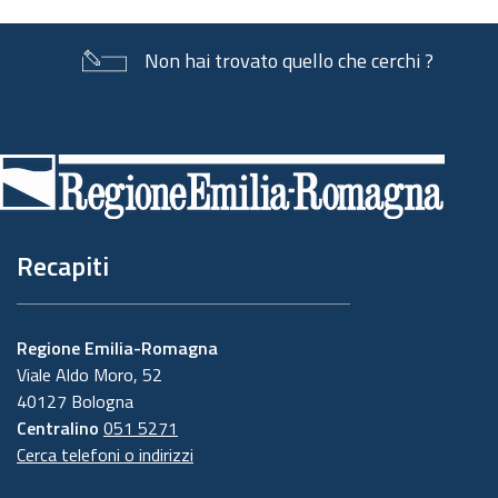
Non hai trovato quello che cerchi ?
Piè
di
pagina
Recapiti
Regione Emilia-Romagna
Viale Aldo Moro, 52
40127 Bologna
Centralino
051 5271
Cerca telefoni o indirizzi