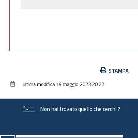
Azioni
STAMPA
sul
ultima modifica
19 maggio 2023 20:22
documento
Non hai trovato quello che cerchi ?
Piè
di