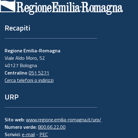
pagina
Recapiti
Regione Emilia-Romagna
Viale Aldo Moro, 52
40127 Bologna
Centralino
051 5271
Cerca telefoni o indirizzi
URP
Sito web:
www.regione.emilia-romagna.it/urp/
Numero verde:
800.66.22.00
Scrivici
:
e-mail
-
PEC