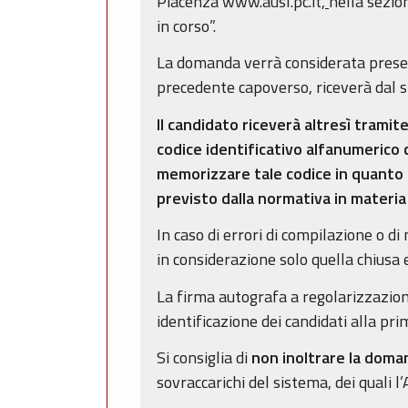
Piacenza www.ausl.pc.it
,
nella sezio
in corso”.
La domanda verrà considerata presen
precedente capoverso, riceverà dal s
Il candidato riceverà altresì tramit
codice identificativo alfanumerico
memorizzare tale codice in quanto se
previsto dalla normativa in materia 
In caso di errori di compilazione o d
in considerazione solo quella chiusa
La firma autografa a regolarizzazione
identificazione dei candidati alla pr
Si consiglia di
non inoltrare la doman
sovraccarichi del sistema, dei quali 