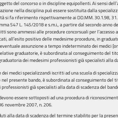
getto del concorso o in discipline equipollenti. Ai sensi dell’
azione nella disciplina può essere sostituita dalla specializza
nità si fa riferimento rispettivamente ai DD.MM. 30.1.98, 31
comma 547 L. 145/2018 e s.m.i., a partire dal secondo anno de
itti sono ammessi alle procedure concorsuali per l’accesso al
ocati, all’esito positivo delle medesime procedure, in graduato
’eventuale assunzione a tempo indeterminato dei medici [omi
 relative graduatorie, è subordinata al conseguimento del tito
raduatoria dei medesimi professionisti già specialisti alla d
dei medici specializzandi iscritti ad una scuola di specializz
e nel presente bando, è subordinata al conseguimento del ti
professionisti già specialisti alla data di scadenza del band
ero devono essere sottoposti ad una procedura di riconoscimen
. 06 novembre 2007, n. 206.
duti alla data di scadenza del termine stabilito per la pres