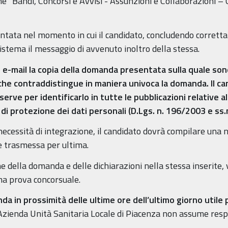
ne “Bandi, Concorsi e Avvisi - Assunzioni e Collaborazioni – 
tata nel momento in cui il candidato, concludendo correttam
istema il messaggio di avvenuto inoltro della stessa.
e e-mail la copia della domanda presentata sulla quale sono
 che contraddistingue in maniera univoca la domanda. Il c
rve per identificarlo in tutte le pubblicazioni relative a
di protezione dei dati personali (D.Lgs. n. 196/2003 e ss.mm
i necessità di integrazione, il candidato dovrà compilare una
 e trasmessa per ultima.
 della domanda e delle dichiarazioni nella stessa inserite, v
ima prova concorsuale.
da in prossimità delle ultime ore dell’ultimo giorno utile
l’Azienda Unità Sanitaria Locale di Piacenza non assume resp