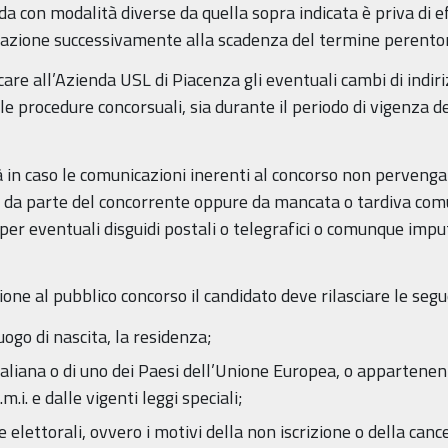
 con modalità diverse da quella sopra indicata è priva di e
azione successivamente alla scadenza del termine perentor
care all’Azienda USL di Piacenza gli eventuali cambi di indiri
le procedure concorsuali, sia durante il periodo di vigenza d
in caso le comunicazioni inerenti al concorso non pervenga
ito da parte del concorrente oppure da mancata o tardiva co
per eventuali disguidi postali o telegrafici o comunque imputa
one al pubblico concorso il candidato deve rilasciare le se
ogo di nascita, la residenza;
italiana o di uno dei Paesi dell’Unione Europea, o appartenen
m.i. e dalle vigenti leggi speciali;
te elettorali, ovvero i motivi della non iscrizione o della can