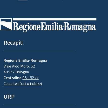
Piè
di
pagina
Recapiti
Regione Emilia-Romagna
Viale Aldo Moro, 52
40127 Bologna
Centralino
051 5271
Cerca telefoni o indirizzi
URP