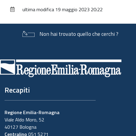
sul
ultima modifica
19 maggio 2023 20:22
documento
Non hai trovato quello che cerchi ?
Piè
di
pagina
Recapiti
Regione Emilia-Romagna
Viale Aldo Moro, 52
40127 Bologna
Centralino
051 5271