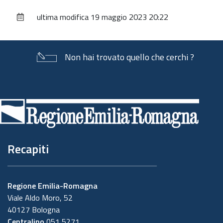
sul
ultima modifica
19 maggio 2023 20:22
documento
Non hai trovato quello che cerchi ?
Piè
di
pagina
Recapiti
Regione Emilia-Romagna
Viale Aldo Moro, 52
40127 Bologna
Centralino
051 5271