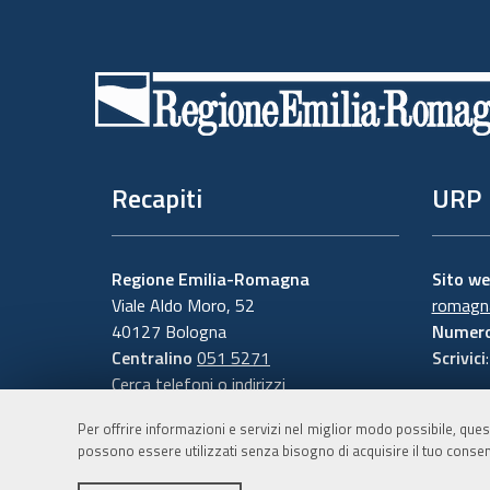
Piè
di
pagina
Recapiti
URP
Regione Emilia-Romagna
Sito w
Viale Aldo Moro, 52
romagna
40127 Bologna
Numero
Centralino
051 5271
Scrivici
Cerca telefoni o indirizzi
Per offrire informazioni e servizi nel miglior modo possibile, ques
possono essere utilizzati senza bisogno di acquisire il tuo consen