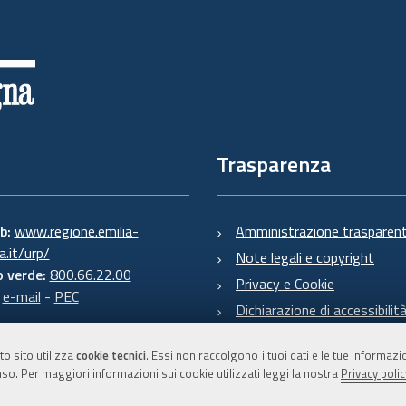
Trasparenza
eb:
www.regione.emilia-
Amministrazione trasparen
.it/urp/
Note legali e copyright
 verde:
800.66.22.00
Privacy e Cookie
:
e-mail
-
PEC
Dichiarazione di accessibilit
to sito utilizza
cookie tecnici
. Essi non raccolgono i tuoi dati e le tue informaz
so. Per maggiori informazioni sui cookie utilizzati leggi la nostra
Privacy polic
C.F. 800.625.903.79