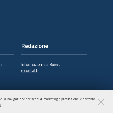
Redazione
te
Informazioni sul Burert
e contatti
à
ioni di navigazione per scopi di marketing e profilazione, e pertanto
y
.