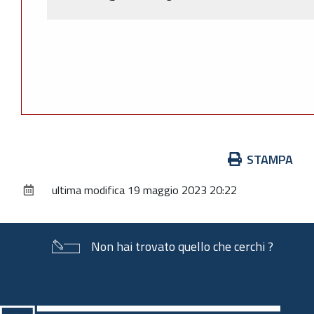
Azioni
STAMPA
sul
ultima modifica
19 maggio 2023 20:22
documento
Non hai trovato quello che cerchi ?
Piè
di