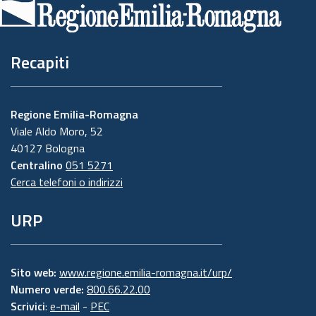
pagina
Recapiti
Regione Emilia-Romagna
Viale Aldo Moro, 52
40127 Bologna
Centralino
051 5271
Cerca telefoni o indirizzi
URP
Sito web:
www.regione.emilia-romagna.it/urp/
Numero verde:
800.66.22.00
Scrivici
:
e-mail
-
PEC