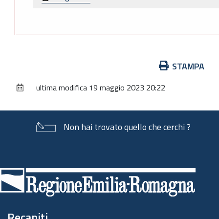
Azioni
STAMPA
sul
ultima modifica
19 maggio 2023 20:22
documento
Non hai trovato quello che cerchi ?
Piè
di
pagina
Recapiti