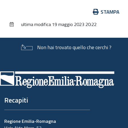
Azioni
STAMPA
sul
ultima modifica
19 maggio 2023 20:22
documento
Non hai trovato quello che cerchi ?
Piè
di
pagina
Recapiti
Regione Emilia-Romagna