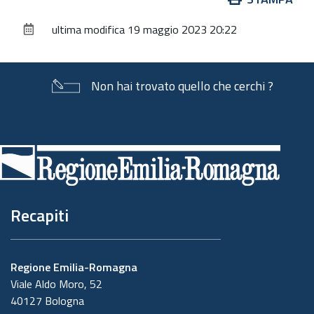
sul
ultima modifica
19 maggio 2023 20:22
documento
Non hai trovato quello che cerchi ?
Piè
di
pagina
Recapiti
Regione Emilia-Romagna
Viale Aldo Moro, 52
40127 Bologna