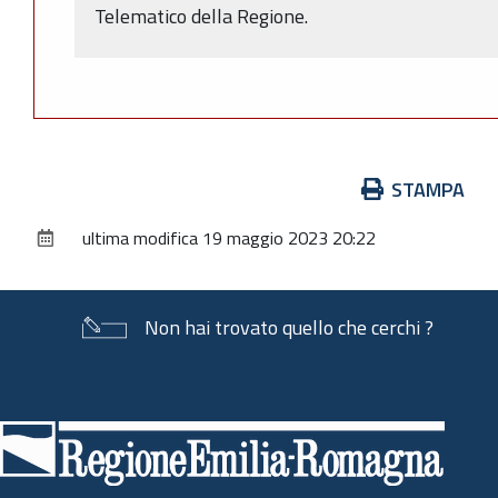
Telematico della Regione.
Azioni
STAMPA
sul
ultima modifica
19 maggio 2023 20:22
documento
Non hai trovato quello che cerchi ?
Piè
di
pagina