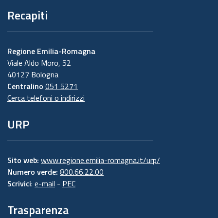
Recapiti
Regione Emilia-Romagna
Viale Aldo Moro, 52
40127 Bologna
Centralino
051 5271
Cerca telefoni o indirizzi
URP
Sito web:
www.regione.emilia-romagna.it/urp/
Numero verde:
800.66.22.00
Scrivici
:
e-mail
-
PEC
Trasparenza