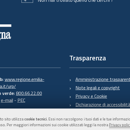
Trasparenza
eb:
www.regione.emilia-
Amministrazione trasparen
.it/urp/
Note legali e copyright
 verde:
800.66.22.00
Privacy e Cookie
:
e-mail
-
PEC
Dichiarazione di accessibilit
to sito utilizza
cookie tecnici
. Essi non raccolgono i tuoi dati e le tue informaz
so. Per maggiori informazioni sui cookie utilizzati leggi la nostra
Privacy polic