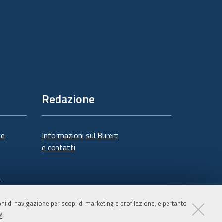
Redazione
te
Informazioni sul Burert
e contatti
à
ioni di navigazione per scopi di marketing e profilazione, e pertanto
y
.