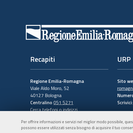
Piè
di
pagina
Recapiti
URP
Regione Emilia-Romagna
Sito w
Viale Aldo Moro, 52
romagna
40127 Bologna
Numero
Centralino
051 5271
Scrivici
Cerca telefoni o indirizzi
Per offrire informazioni e servizi nel miglior modo possibile, ques
possono essere utilizzati senza bisogno di acquisire il tuo consen