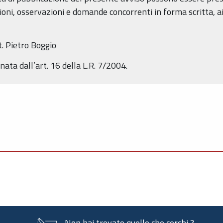
i, osservazioni e domande concorrenti in forma scritta, ai se
. Pietro Boggio
nata dall’art. 16 della L.R. 7/2004.
Non hai trovato quello che cerchi ?