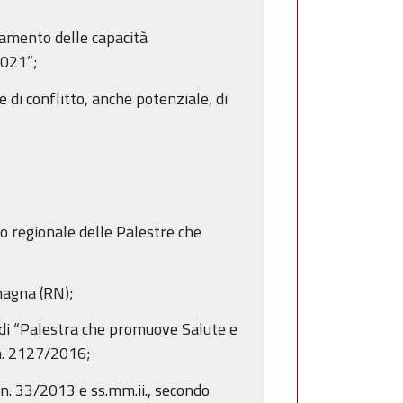
zamento delle capacità
2021”;
 di conflitto, anche potenziale, di
nco regionale delle Palestre che
magna (RN);
to di “Palestra che promuove Salute e
 n. 2127/2016;
. n. 33/2013 e ss.mm.ii., secondo