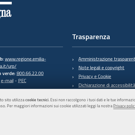
Trasparenza
eb:
www.regione.emilia-
Amministrazione trasparen
.it/urp/
Note legali e copyright
 verde:
800.66.22.00
Privacy e Cookie
:
e-mail
-
PEC
Dichiarazione di accessibilit
to sito utilizza
cookie tecnici
. Essi non raccolgono i tuoi dati e le tue informaz
so. Per maggiori informazioni sui cookie utilizzati leggi la nostra
Privacy polic
C.F. 800.625.903.79