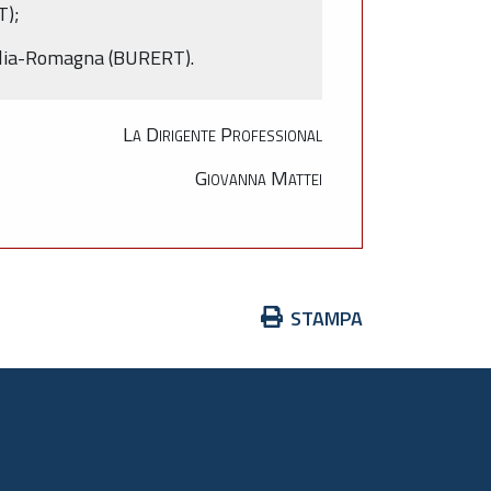
T);
milia-Romagna (BURERT).
La Dirigente Professional
Giovanna Mattei
Azioni
STAMPA
sul
documento