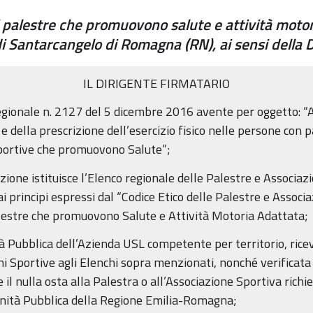
di palestre che promuovono salute e attività motor
 di Santarcangelo di Romagna (RN), ai sensi della
IL DIRIGENTE FIRMATARIO
regionale n. 2127 del 5 dicembre 2016 avente per oggetto: “A
 e della prescrizione dell’esercizio fisico nelle persone con 
Sportive che promuovono Salute”;
azione istituisce l’Elenco regionale delle Palestre e Associ
ai principi espressi dal “Codice Etico delle Palestre e Asso
alestre che promuovono Salute e Attività Motoria Adattata;
à Pubblica dell’Azienda USL competente per territorio, ricevu
oni Sportive agli Elenchi sopra menzionati, nonché verificat
l nulla osta alla Palestra o all’Associazione Sportiva richi
anità Pubblica della Regione Emilia-Romagna;