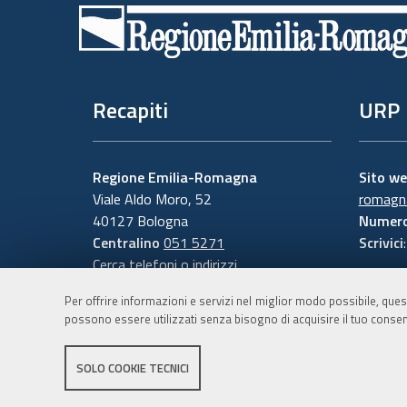
di
pagina
Recapiti
URP
Regione Emilia-Romagna
Sito w
Viale Aldo Moro, 52
romagna
40127 Bologna
Numero
Centralino
051 5271
Scrivici
Cerca telefoni o indirizzi
Per offrire informazioni e servizi nel miglior modo possibile, ques
possono essere utilizzati senza bisogno di acquisire il tuo consen
SOLO COOKIE TECNICI