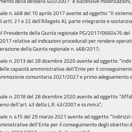
nto della delibera 450/2007” e successive modificazioni, 
nale n. 468 del 10 aprile 2017 avente ad oggetto: “Il sistema
i artt. 21 e 22 dell’Allegato A), parte integrante e sostanz
o del Presidente della Giunta regionale PG/2017/0660476 del
 relative ad indicazioni procedurali per rendere operativo 
berazione della Giunta regionale n. 468/2017;
nale n. 2013 del 28 dicembre 2020 avente ad oggetto: “Indiri
elle capacità amministrative dell’Ente per il conseguimento
rammazione comunitaria 2021/2027 e primo adeguamento del
onale n. 2018 del 28 dicembre 2020 avente ad oggetto: “Affid
nsi dell’art. 43 della L.R. 43/2001 e ss.mm.ii.”;
onale n. 415 del 29 marzo 2021 avente ad oggetto: “Indirizzi
ministrative dell’Ente per il conseguimento degli obiettiv