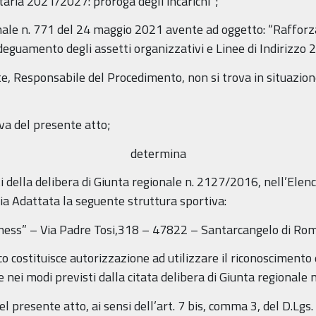
ria 2021/2027: proroga degli incarichi”;
onale n. 771 del 24 maggio 2021 avente ad oggetto: “Raffor
eguamento degli assetti organizzativi e Linee di Indirizzo 
te, Responsabile del Procedimento, non si trova in situazione
va del presente atto;
determina
fetti della delibera di Giunta regionale n. 2127/2016, nell’Ele
a Adattata la seguente struttura sportiva:
llness” – Via Padre Tosi,318 – 47822 – Santarcangelo di Ro
lenco costituisce autorizzazione ad utilizzare il riconoscimen
 e nei modi previsti dalla citata delibera di Giunta regionale
l presente atto, ai sensi dell’art. 7 bis, comma 3, del D.Lgs