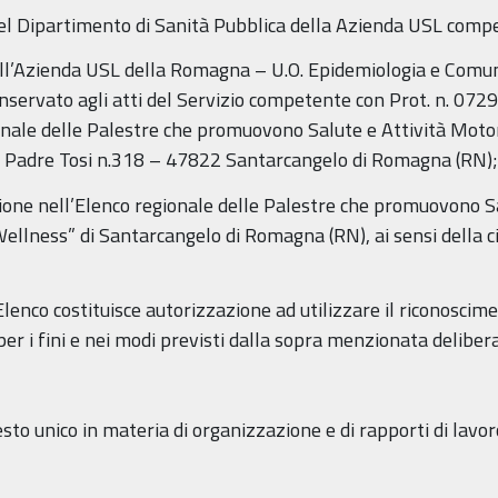
el Dipartimento di Sanità Pubblica della Azienda USL compet
ell’Azienda USL della Romagna – U.O. Epidemiologia e Comuni
rvato agli atti del Servizio competente con Prot. n. 0729
gionale delle Palestre che promuovono Salute e Attività Moto
ia Padre Tosi n.318 – 47822 Santarcangelo di Romagna (RN);
izione nell’Elenco regionale delle Palestre che promuovono 
Wellness” di Santarcangelo di Romagna (RN), ai sensi della ci
o Elenco costituisce autorizzazione ad utilizzare il riconosc
per i fini e nei modi previsti dalla sopra menzionata delibe
esto unico in materia di organizzazione e di rapporti di la