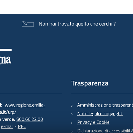
Non hai trovato quello che cerchi ?
Trasparenza
eb:
www.regione.emilia-
Amministrazione trasparen
.it/urp/
Note legali e copyright
 verde:
800.66.22.00
Privacy e Cookie
:
e-mail
-
PEC
Dichiarazione di accessibilit