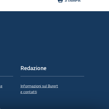
STAMPA
sul
documento
Redazione
te
Informazioni sul Burert
e contatti
à