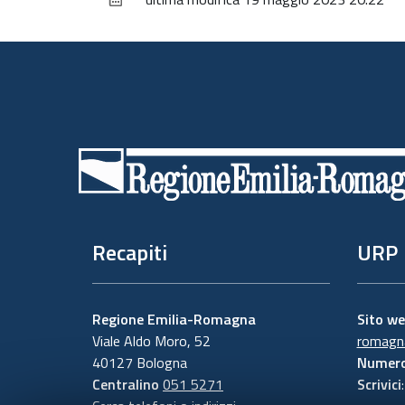
Piè
di
pagina
Recapiti
URP
Regione Emilia-Romagna
Sito w
Viale Aldo Moro, 52
romagna
40127 Bologna
Numero
Centralino
051 5271
Scrivici