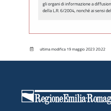
gli organi di informazione a diffusio
della L.R. 6/2004, nonché ai sensi de
ultima modifica
19 maggio 2023 20:22
Piè
di
pagina