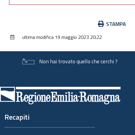
Azioni
STAMPA
sul
ultima modifica
19 maggio 2023 20:22
documento
Non hai trovato quello che cerchi ?
Piè
di
pagina
Recapiti