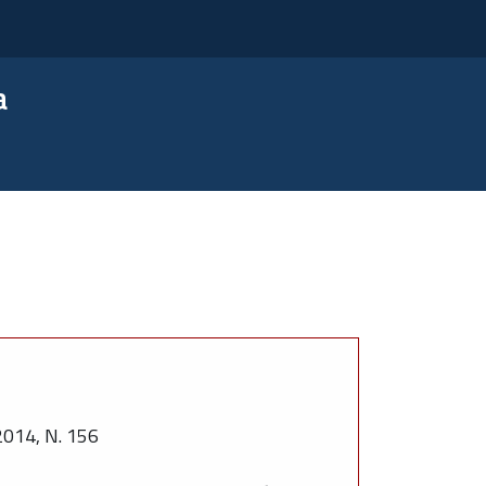
a
14, N. 156