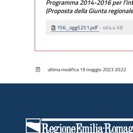
Programma 2014-2016 per l'integr
(Proposta della Giunta regional
156_ogg5251.pdf
-
464.4 KB
ultima modifica
19 maggio 2023 20:22
Piè
di
pagina