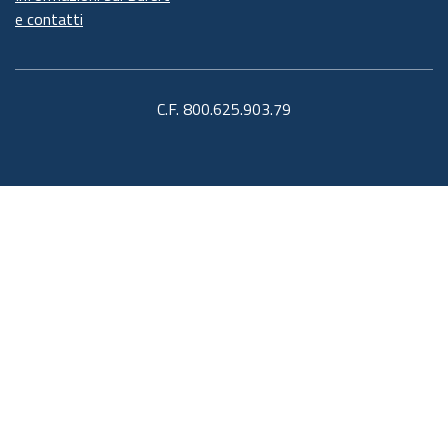
e contatti
C.F. 800.625.903.79