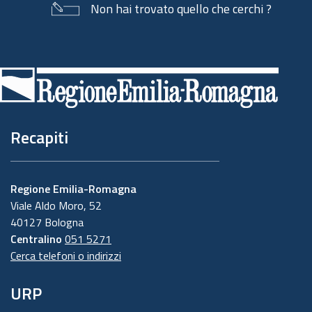
Non hai trovato quello che cerchi ?
Piè
di
pagina
Recapiti
Regione Emilia-Romagna
Viale Aldo Moro, 52
40127 Bologna
Centralino
051 5271
Cerca telefoni o indirizzi
URP