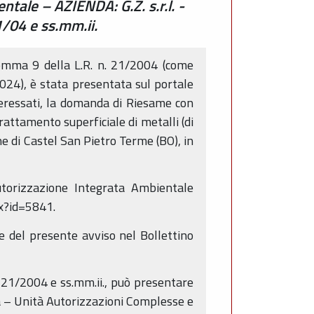
tale – AZIENDA: G.Z. s.r.l. -
1/04 e ss.mm.ii.
comma 9 della L.R. n. 21/2004 (come
024), è stata presentata sul portale
nteressati, la domanda di Riesame con
attamento superficiale di metalli (di
une di Castel San Pietro Terme (BO), in
utorizzazione Integrata Ambientale
px?id=5841.
e del presente avviso nel Bollettino
n. 21/2004 e ss.mm.ii., può presentare
a – Unità Autorizzazioni Complesse e