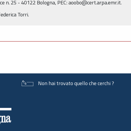
ice n. 25 - 40122 Bologna, PEC: aoobo@cert.arpa.emr.it.
derica Torri.
Non hai trovato quello che cerchi ?