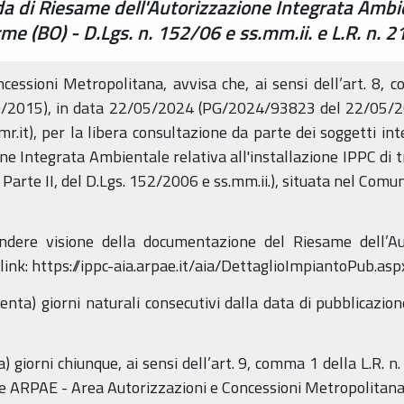
a di Riesame dell'Autorizzazione Integrata Ambien
e (BO) - D.Lgs. n. 152/06 e ss.mm.ii. e L.R. n. 2
essioni Metropolitana, avvisa che, ai sensi dell’art. 8, 
. 9/2015), in data 22/05/2024 (PG/2024/93823 del 22/05/2
mr.it), per la libera consultazione da parte dei soggetti i
ne Integrata Ambientale relativa all'installazione IPPC di tr
la Parte II, del D.Lgs. 152/2006 e ss.mm.ii.), situata nel Com
endere visione della documentazione del Riesame dell’A
 link: https://ippc-aia.arpae.it/aia/DettaglioImpiantoPub.as
nta) giorni naturali consecutivi dalla data di pubblicazion
) giorni chiunque, ai sensi dell’art. 9, comma 1 della L.R. 
e ARPAE - Area Autorizzazioni e Concessioni Metropolitan