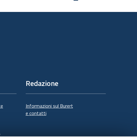
sul
documento
Redazione
te
Informazioni sul Burert
e contatti
à