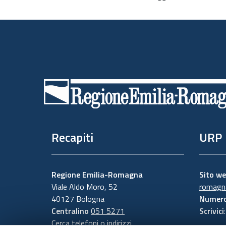
Piè
di
pagina
Recapiti
URP
Regione Emilia-Romagna
Sito w
Viale Aldo Moro, 52
romagna
40127 Bologna
Numero
Centralino
051 5271
Scrivici
Cerca telefoni o indirizzi