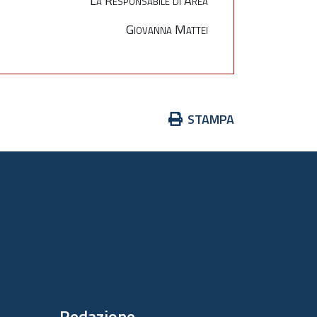
La Responsabile di Area
Giovanna Mattei
Azioni
STAMPA
sul
documento
Redazione