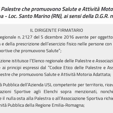
di Palestre che promuovono Salute e Attività Moto
ana - Loc. Santo Marino (RN), ai sensi della D.G.R.
IL DIRIGENTE FIRMATARIO
 regionale n. 2127 del 5 dicembre 2016 avente per oggetto: 
a e della prescrizione dell’esercizio fisico nelle persone con
Sportive che promuovono Salute”;
azione istituisce l’Elenco regionale delle Palestre e Associ
e ai principi espressi dal “Codice Etico delle Palestre e 
alestre che promuovono Salute e Attività Motoria Adattata;
à Pubblica dell’Azienda USL competente per territorio, ricevu
iazioni Sportive agli Elenchi sopra menzionati, nonch
il nulla osta alla Palestra o all’Associazione Sportiva richi
nità Pubblica della Regione Emilia-Romagna;