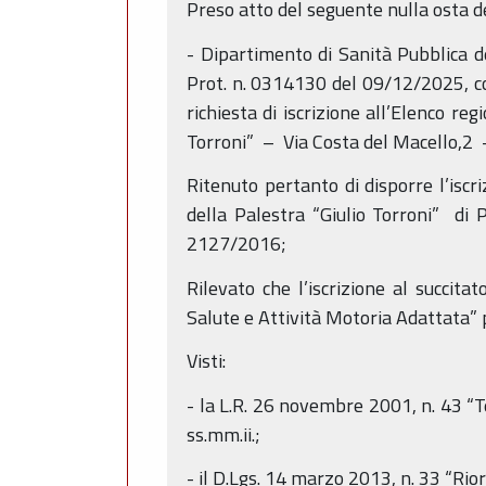
Preso atto del seguente nulla osta d
- Dipartimento di Sanità Pubblica d
Prot. n. 0314130 del 09/12/2025, co
richiesta di iscrizione all’Elenco r
Torroni” – Via Costa del Macello,2
Ritenuto pertanto di disporre l’isc
della Palestra “Giulio Torroni” di 
2127/2016;
Rilevato che l’iscrizione al succit
Salute e Attività Motoria Adattata” 
Visti:
- la L.R. 26 novembre 2001, n. 43 “T
ss.mm.ii.;
- il D.Lgs. 14 marzo 2013, n. 33 “Riord