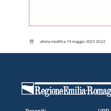
ultima modifica
19 maggio 2023 20:22
Piè
di
pagina
Recapiti
URP