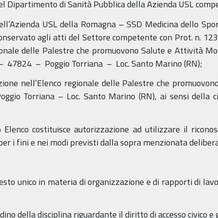
el Dipartimento di Sanità Pubblica della Azienda USL compet
ell’Azienda USL della Romagna – SSD Medicina dello Sport
nservato agli atti del Settore competente con Prot. n. 12
egionale delle Palestre che promuovono Salute e Attività Mo
 – 47824 – Poggio Torriana – Loc. Santo Marino (RN);
rizione nell’Elenco regionale delle Palestre che promuovon
Poggio Torriana – Loc. Santo Marino (RN), ai sensi della ci
ato Elenco costituisce autorizzazione ad utilizzare il rico
per i fini e nei modi previsti dalla sopra menzionata delibe
esto unico in materia di organizzazione e di rapporti di l
ino della disciplina riguardante il diritto di accesso civico e